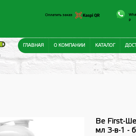
Wha
Оплатить заказ
p
ГЛАВНАЯ
О КОМПАНИИ
КАТАЛОГ
ДОС
И
Be First-Ш
мл 3-в-1 -