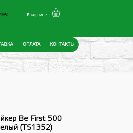
tsAp
В корзине:
ТАВКА
ОПЛАТА
КОНТАКТЫ
ейкер Be First 500
 белый (TS1352)