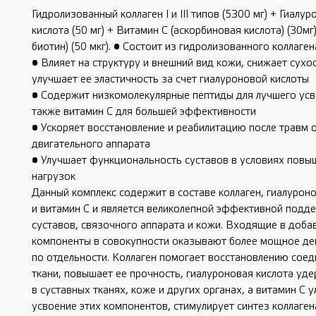
Гидролизованный коллаген I и III типов (5300 мг) + Гиалу
кислота (50 мг) + Витамин С (аскорбиновая кислота) (30мг
биотин) (50 мкг). • Состоит из гидролизованного коллагена 
• Влияет на структуру и внешний вид кожи, снижает сухос
улучшает ее эластичность за счет гиалуроновой кислоты
• Содержит низкомолекулярные пептиды для лучшего усв
также витамин С для большей эффективности
• Ускоряет восстановление и реабилитацию после травм 
двигательного аппарата
• Улучшает функциональность суставов в условиях пов
нагрузок
Данный комплекс содержит в составе коллаген, гиалурон
и витамин С и является великолепной эффективной подд
суставов, связочного аппарата и кожи. Входящие в доба
компоненты в совокупности оказывают более мощное де
по отдельности. Коллаген помогает восстановлению сое
ткани, повышает ее прочность, гиалуроновая кислота уде
в суставных тканях, коже и других органах, а витамин С 
усвоение этих компонентов, стимулирует синтез коллаген