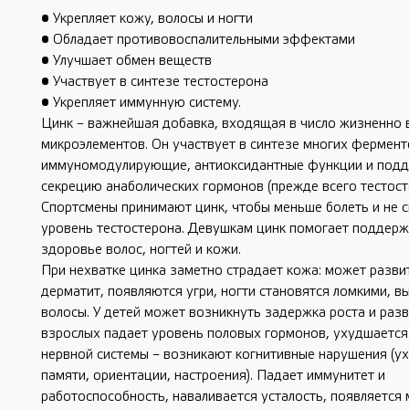
• Укрепляет кожу, волосы и ногти
• Обладает противовоспалительными эффектами
• Улучшает обмен веществ
• Участвует в синтезе тестостерона
• Укрепляет иммунную систему.
Цинк – важнейшая добавка, входящая в число жизненно
микроэлементов. Он участвует в синтезе многих фермент
иммуномодулирующие, антиоксидантные функции и под
секрецию анаболических гормонов (прежде всего тестост
Спортсмены принимают цинк, чтобы меньше болеть и не 
уровень тестостерона. Девушкам цинк помогает поддер
здоровье волос, ногтей и кожи.
При нехватке цинка заметно страдает кожа: может разви
дерматит, появляются угри, ногти становятся ломкими, 
волосы. У детей может возникнуть задержка роста и разв
взрослых падает уровень половых гормонов, ухудшается
нервной системы – возникают когнитивные нарушения (у
памяти, ориентации, настроения). Падает иммунитет и
работоспособность, наваливается усталость, появляется