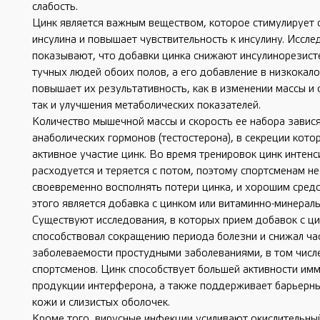
слабость.
Цинк является важным веществом, которое стимулирует
инсулина и повышает чувствительность к инсулину. Иссле
показывают, что добавки цинка снижают инсулинорезист
тучных людей обоих полов, а его добавление в низкокал
повышает их результативность, как в изменении массы и 
так и улучшения метаболических показателей.
Количество мышечной массы и скорость ее набора завися
анаболических гормонов (тестостерона), в секреции кото
активное участие цинк. Во время тренировок цинк интен
расходуется и теряется с потом, поэтому спортсменам 
своевременно восполнять потери цинка, и хорошим сред
этого является добавка с цинком или витаминно-минераль
Существуют исследования, в которых прием добавок с ц
способствовал сокращению периода болезни и снижал ча
заболеваемости простудными заболеваниями, в том числ
спортсменов. Цинк способствует большей активности имм
продукции интерферона, а также поддерживает барьерн
кожи и слизистых оболочек.
Кроме того, вирусные инфекции усиливают окислительный