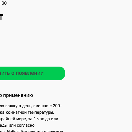
180
Цена
₸
ить о появлении
о применению
ю ложку в день, смешав с 200-
ока комнатной температуры.
райней мере, за 1 час до или
 еды или согласно