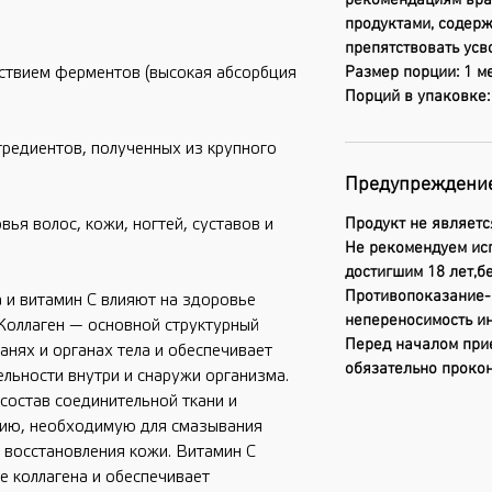
рекомендациям врач
продуктами, содерж
препятствовать усв
Размер порции: 1 ме
ствием ферментов (высокая абсорбция 
Порций в упаковке:
гредиентов, полученных из крупного 
Предупреждени
Продукт не являетс
я волос, кожи, ногтей, суставов и 
Не рекомендуем ис
достигшим 18 лет,
Противопоказание-
 и витамин C влияют на здоровье 
непереносимость ин
Коллаген — основной структурный 
Перед началом при
анях и органах тела и обеспечивает 
обязательно прокон
ьности внутри и снаружи организма. 
состав соединительной ткани и 
ию, необходимую для смазывания 
 восстановления кожи. Витамин C 
 коллагена и обеспечивает 