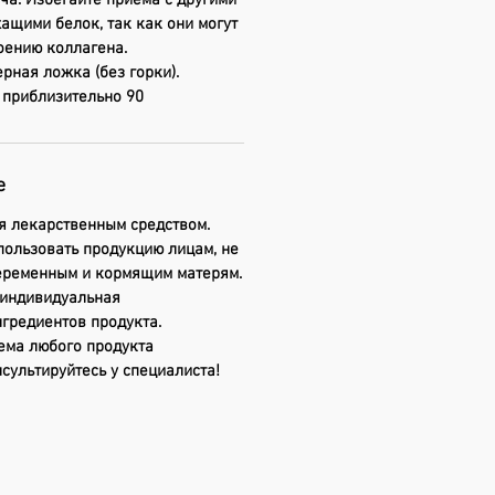
а. Избегайте приема с другими
ащими белок, так как они могут
оению коллагена.
рная ложка (без горки).
 приблизительно 90
е
я лекарственным средством.
пользовать продукцию лицам, не
беременным и кормящим матерям.
индивидуальная
гредиентов продукта.
ема любого продукта
сультируйтесь у специалиста!