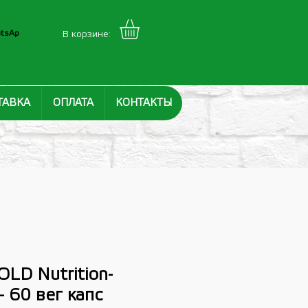
tsAp
В корзине:
ТАВКА
ОПЛАТА
КОНТАКТЫ
GOLD Nutrition-
 60 вег капс