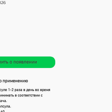
026
Цена
ить о появлении
о применению
суле 1-2 раза в день во время
инимать в соответствии с
ача.
апсула.