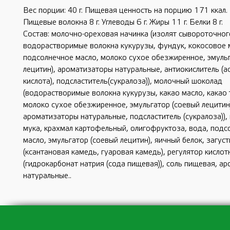
Вес порции: 40 г. Пищевая ценность на порцию 171 ккал.
Пищевые волокна 8 г. Углеводы 6 г. Жиры 11 г. Белки 8 г.
Состав: молочно-ореховая начинка (изолят сывороточног
водорастворимые волокна кукурузы, фундук, кокосовое 
подсолнечное масло, молоко сухое обезжиренное, эмуль
лецитин), ароматизаторы натуральные, антиокислитель (
кислота), подсластитель(сукралоза)), молочный шоколад
(водорастворимые волокна кукурузы, какао масло, какао 
молоко сухое обезжиренное, эмульгатор (соевый лецитин
ароматизаторы натуральные, подсластитель (сукралоза)),
мука, крахмал картофельный, олигофруктоза, вода, подс
масло, эмульгатор (соевый лецитин), яичный белок, загус
(ксантановая камедь, гуаровая камедь), регулятор кислот
(гидрокарбонат натрия (сода пищевая)), соль пищевая, а
натуральные..