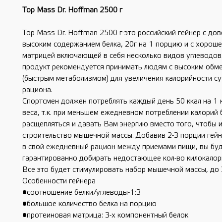
Top Mass Dr. Hoffman 2500 г
Top Mass Dr. Hoffman 2500 г-это российский гейнер с до
высоким содержанием белка, 20г на 1 порцию и с хороше
матрицей включающей в себя несколько видов углеводов
продукт рекомендуется принимать людям с высоким обм
(быстрым метаболизмом) для увеличения калорийности с
рациона.
Спортсмен должен потреблять каждый день 50 ккал на 1 
веса, т.к. при меньшем ежедневном потреблении калорий 
расщепляться и давать Вам энергию вместо того, чтобы 
строительство мышечной массы. Добавив 2-3 порции гей
в свой ежедневный рацион между приемами пищи, вы бу
гарантированно добирать недостающее кол-во килокалори
Все это будет стимулировать набор мышечной массы, до 3
Особенности гейнера
•соотношение белки/углеводы-1:3
•большое количество белка на порцию
•протеиновая матрица: 3-х компонентный белок