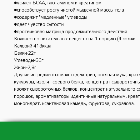
•усилен ВСАА, глютамином и креатином
•способствует росту чистой мышечной массы тела
•содержит "медленные" углеводы
•дает чувство сытости
•протеиновая матрица продолжительного действия
Количество питательных веществ на 1 порцию (4 ложки = 
Калорий-418ккал
Белки-22г
Углеводы-66г
Жиры-2,8г
Другие ингредиенты: мальтодекстрин, овсяная мука, кра
кукурузы, изолят соевого белка, концентрат сывороточны
изолят сывороточных белков, концентрат натурального со
порошок, ароматизаторы идентичные натуральным, креа
моногидрат, ксантановая камедь, фруктоза, сукралоза.