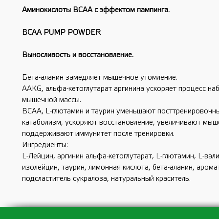
Аминокислоты ВСАА с эффектом пампинга.
BCAA PUMP POWDER
Выносливость и восстановление.
Бета-аланин замедляет мышечное утомление.
AAKG, альфа-кетоглутарат аргинина ускоряет процесс на
мышечной массы.
BCAA, L-глютамин и таурин уменьшают посттренировочн
катаболизм, ускоряют восстановление, увеличивают мыш
поддерживают иммунитет после тренировки.
Ингредиенты:
L-Лейцин, аргинин альфа-кетоглутарат, L-глютамин, L-вали
изолейцин, таурин, лимонная кислота, бета-аланин, арома
подсластитель сукралоза, натуральный краситель.