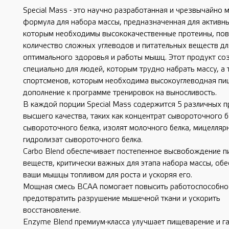
Special Mass - это научно разработанная и чрезвычайно
формула для набора массы, предназначенная для активн
которым необходимы высококачественные протеины, по
количество сложных углеводов и питательных веществ дл
оптимального здоровья и работы мышц. Этот продукт со
специально для людей, которым трудно набрать массу, а 
спортсменов, которым необходима высокоуглеводная пи
дополнение к программе тренировок на выносливость.
В каждой порции Special Mass содержится 5 различных 
высшего качества, таких как концентрат сывороточного б
сывороточного белка, изолят молочного белка, мицелляр
гидролизат сывороточного белка.
Carbo Blend обеспечивает постепенное высвобождение п
веществ, критически важных для этапа набора массы, об
ваши мышцы топливом для роста и ускоряя его.
Мощная смесь BCAA помогает повысить работоспособно
предотвратить разрушение мышечной ткани и ускорить
восстановление.
Enzyme Blend премиум-класса улучшает пищеварение и га