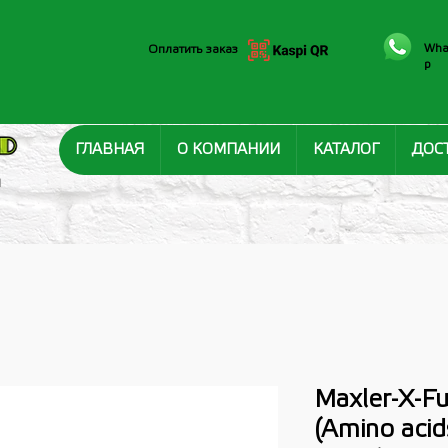
Wha
Оплатить заказ
p
ГЛАВНАЯ
О КОМПАНИИ
КАТАЛОГ
ДОС
И
Maxler-X-F
(Amino acid