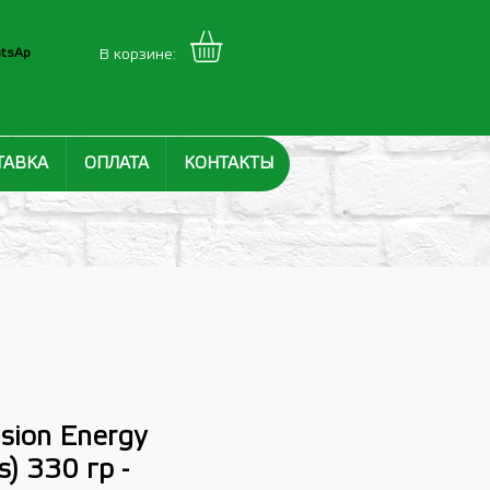
tsAp
В корзине:
ТАВКА
ОПЛАТА
КОНТАКТЫ
usion Energy
s) 330 гр -