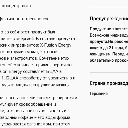
ет концентрацию
Предупреждени
фективность тренировок
Продукт не являетс
о за себя: этот продукт был
Возможна индивиду
ше тело энергией. В составе продукта
продукта.Не реком
ских ингредиентов: X-Fusion Energy
людям до 21 года,
 и цитруллин малат, которые
женщинам. Перед н
в и электролитов. Сочетание этих
обязательно прокон
ов обеспечивает прилив энергии во
sion Energy составляет БЦАА в
: 1. БЦАА способствуют увеличению и
Страна произво
предотвращают разрушение мышц,
Германия
яет восстановление после тренировки и
мулирует кровообращение и
м, что повышает выносливость и
езводный кофеин – это воды форма
 усваивается организмом, при этом