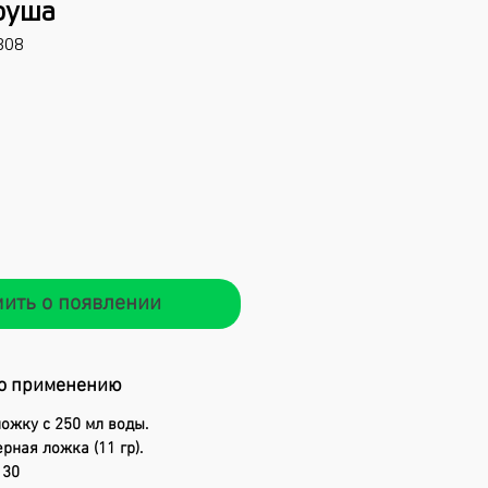
руша
308
Цена
ить о появлении
о применению
ожку с 250 мл воды.
рная ложка (11 гр).
 30