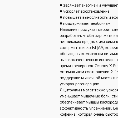
• заряжает энергией и улучша
• ускоряет восстановление
• повышает выносливость и эф
• поддерживает анаболизм
Название продукта говорит сам
разработан, чтобы заряжать ва
нет никаких вредных или химиче
содержит только БЦАА, кофеин
обогащены комплексом витамино
высококачественных ингредиент
время тренировок. Основу X-Fu
оптимальном соотношении 2: 1
поддержке мышечной массы и 
ускоряя регенерацию.
Л-цитруллин малат также ускор
уменьшает мышечные боли, сти
обеспечивает мышцы кислородо
эффективность упражнений. Б
кофеина, которая очень быстро