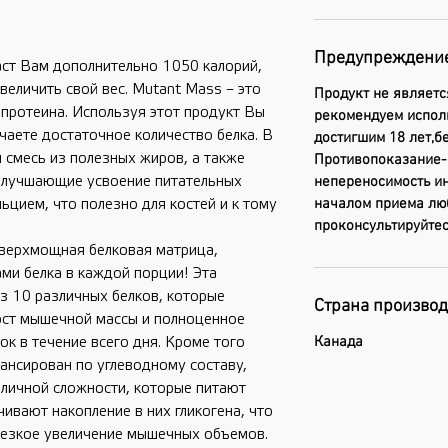
Предупреждени
ст Вам дополнительно 1050 калорий,
величить свой вес. Mutant Mass – это
Продукт не являетс
протеина. Используя этот продукт Вы
рекомендуем испол
чаете достаточное количество белка. В
достигшим 18 лет,
 смесь из полезных жиров, а также
Противопоказание-
улучшающие усвоение питательных
непереносимость ин
началом приема лю
ьцием, что полезно для костей и к тому
проконсультируйтес
сверхмощная белковая матрица,
ми белка в каждой порции! Эта
з 10 различных белков, которые
Страна произво
ост мышечной массы и полноценное
Канада
ок в течение всего дня. Кроме того
ансирован по углеводному составу,
зличной сложности, которые питают
ивают накопление в них гликогена, что
резкое увеличение мышечных объемов.