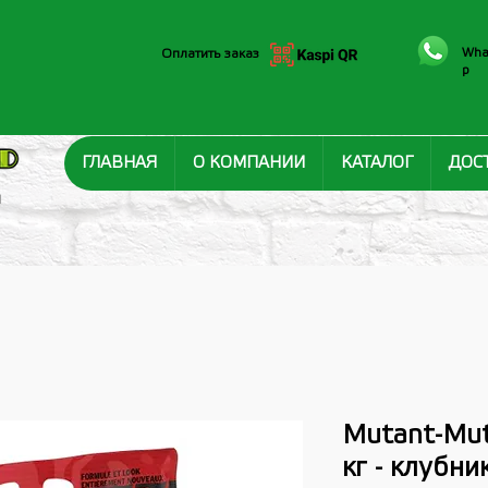
Wha
Оплатить заказ
p
ГЛАВНАЯ
О КОМПАНИИ
КАТАЛОГ
ДОС
И
Mutant-Mut
кг - клубни