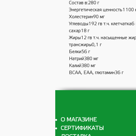
Состав в:280 г
Энергетическая ценность1100 
Холестерин90 мг
Углеводы192 гв т.ч. клетчатка6 
сахар18 г
Жиры12 гв т.ч. насыщенные жи
трансжиры0,1 г
Белки56 г
Натрий380 мг
Калий380 мг
BCAA, EAA, глютамин36 г
О МАГАЗИНЕ
СЕРТИФИКАТЫ