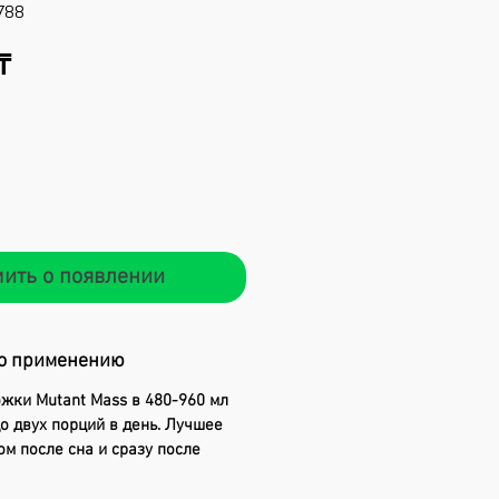
788
Цена
₸
ить о появлении
о применению
жки Mutant Mass в 480-960 мл
о двух порций в день. Лучшее
ом после сна и сразу после