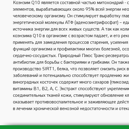
Коэнзим Q10 является составной частью митохондрий - 
элементов, вырабатывающих около 95% всей энергии не
человеческому организму. Он стимулирует выработку гла
энергетической молекулы АТФ (аденозинтрифосфат) – ед
источника энергии для всех живых существ. А так как кол
коэнзима Q10 в организме с возрастом падает, и его ре
применять для замедления процессов старения, усиления
функций организма и профилактики многих болезней, ос
сердечно-сосудистых. Природный Плюс Транс-ресвератрол
антибиотик для борьбы с бактериями и грибками. Он такж
производство SIRT1, белка, что позволяет снизить риск 
заболеваний и потенциально способствует продлению жиз
виноградных косточек содержит много сахаров (гликозид
витамины В1, В2, А, С. Экстракт способствуют укреплени
соединительных тканей кожи, стимулируют обновление кл
оказывает противовоспалительное и заживляющее дейст
в лечении хронической венозной недостаточности и отека