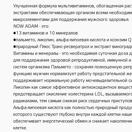
Улучшенная формула мультивитаминов, обогащенная рас
экстрактами обеспечивающая организм всеми необходи
микроэлементами для поддержания мужского здоровья.
NOW ADAM - это:
•13 витаминов и 10 минералов
•пальмето, ликопин, альфа-липоевая кислота и коэнзим 
•природный Плюс Транс-ресвератрол и экстракт виноград
Витамины и менералы - это необходимая суточная доза 
для поддержания здоровой репродуктивной, иммунной и
систем организма Пальмето - сохраняя полноценную ре
функцию мужчин нормализует работу предстательной же
поддерживает нормальную работу мочевыделительной с
Ликопин как самое эффективное антиоксидантное вещес
предотвращает окисление холестерина LDL, вызываемог
радикалами, тем самым снижая риск сердечных приступов
Альфа-липоевая кислота как полностью природный проду
которого существуют глубоко внутри каждой клетки наше
обеспечивает энергетический обмен и снижает накоплени
клетке.