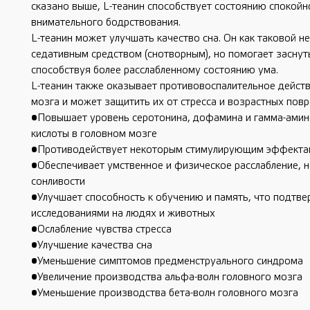
сказано выше, L-теанин способствует состоянию спокойн
внимательного бодрствования.
L-теанин может улучшать качество сна. Он как таковой не
седативным средством (снотворным), но помогает заснут
способствуя более расслабленному состоянию ума.
L-теанин также оказывает противовоспалительное действ
мозга и может защитить их от стресса и возрастных пов
•Повышает уровень серотонина, дофамина и гамма-ами
кислоты в головном мозге
•Противодействует некоторым стимулирующим эффекта
•Обеспечивает умственное и физическое расслабление, 
сонливости
•Улучшает способность к обучению и память, что подтв
исследованиями на людях и животных
•Ослабление чувства стресса
•Улучшение качества сна
•Уменьшение симптомов предменструального синдрома
•Увеличение производства альфа-волн головного мозга
•Уменьшение производства бета-волн головного мозга