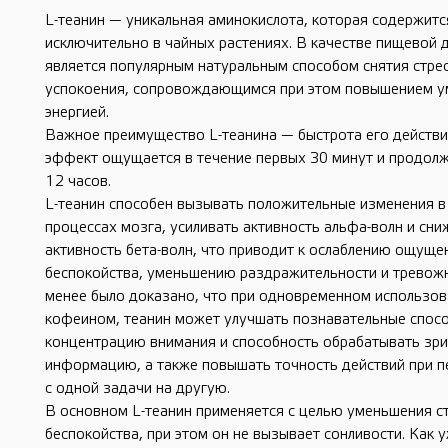
L-теанин — уникальная аминокислота, которая содержитс
исключительно в чайных растениях. В качестве пищевой 
является популярным натуральным способом снятия стрес
успокоения, сопровождающимся при этом повышением у
энергией.
Важное преимущество L-теанина — быстрота его действи
эффект ощущается в течение первых 30 минут и продолж
12 часов.
L-теанин способен вызывать положительные изменения в
процессах мозга, усиливать активность альфа-волн и сни
активность бета-волн, что приводит к ослаблению ощущен
беспокойства, уменьшению раздражительности и тревожн
менее было доказано, что при одновременном использов
кофеином, теанин может улучшать познавательные спосо
концентрацию внимания и способность обрабатывать зр
информацию, а также повышать точность действий при 
с одной задачи на другую.
В основном L-теанин применяется с целью уменьшения ст
беспокойства, при этом он не вызывает сонливости. Как 