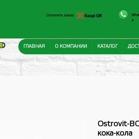
Wha
Оплатить заказ
p
ГЛАВНАЯ
О КОМПАНИИ
КАТАЛОГ
ДОС
И
Ostrovit-BC
кока-кола