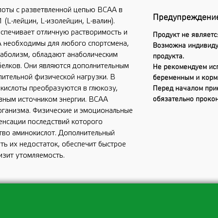
оты с разветвленной цепью BCAA в
Предупреждени
(L-лейцин, L-изолейцин, L-валин).
спечивает отличную растворимость и
Продукт не являетс
 необходимы для любого спортсмена,
Возможна индивиду
таболизм, обладают анаболическим
продукта.
белков. Они являются дополнительным
Не рекомендуем ис
лительной физической нагрузки. В
беременным и кор
кислоты преобразуются в глюкозу,
Перед началом при
обязательно прокон
ивным источником энергии. ВСАА
ганизма. Физические и эмоциональные
пенсации последствий которого
тво аминокислот. Дополнительный
ь их недостаток, обеспечит быстрое
изит утомляемость.