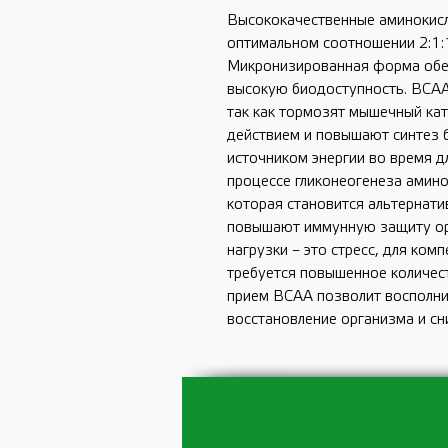
Высококачественные аминокисл
оптимальном соотношении 2:1:1 
Микронизированная форма обе
высокую биодоступность. BCAA
так как тормозят мышечный ка
действием и повышают синтез 
источником энергии во время д
процессе гликонеогенеза амино
которая становится альтернат
повышают иммунную защиту ор
нагрузки – это стресс, для ком
требуется повышенное количес
прием ВСАА позволит восполнит
восстановление организма и сн