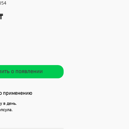
054
Цена
₸
ить о появлении
о применению
у в день.
апсула.