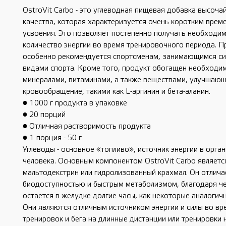
OstroVit Carbo - это углеводная пищевая добавка высоча
качества, которая характеризуется очень коротким врем
усвоения. Это позволяет постепенно получать необходи
количество энергии во время тренировочного периода. П
особенно рекомендуется спортсменам, занимающимся с
видами спорта. Кроме того, продукт обогащен необходи
минералами, витаминами, а также веществами, улучшаю
кровообращение, такими как L-аргинин и бета-аланин.
• 1000 г продукта в упаковке
• 20 порций
• Отличная растворимость продукта
• 1 порция - 50 г
Углеводы - основное «топливо», источник энергии в орга
человека. Основным компонентом OstroVit Carbo являетс
мальтодекстрин или гидролизованный крахмал. Он отлича
биодоступностью и быстрым метаболизмом, благодаря ч
остается в желудке долгие часы, как некоторые аналогич
Они являются отличным источником энергии и силы во в
тренировок и бега на длинные дистанции или тренировки 