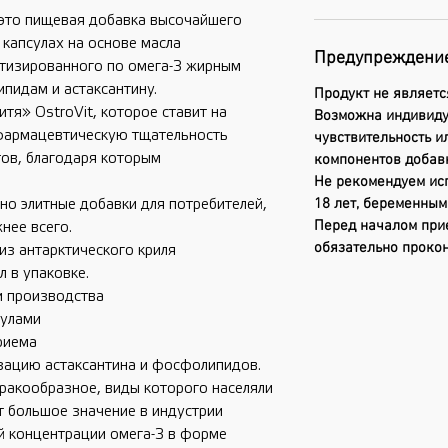
 — это пищевая добавка высочайшего
 капсулах на основе масла
Предупреждени
ртизированного по омега-3 жирным
пидам и астаксантину.
Продукт не являетс
тя» OstroVit, которое ставит на
Возможна индивид
 фармацевтическую тщательность
чувствительность и
тов, благодаря которым
компонентов добав
Не рекомендуем ис
18 лет, беременны
но элитные добавки для потребителей,
Перед началом при
нее всего.
обязательно прокон
из антарктического криля
л в упаковке.
и производства
сулами
риема
зацию астаксантина и фосфолипидов.
 ракообразное, виды которого населяли
т большое значение в индустрии
й концентрации омега-3 в форме