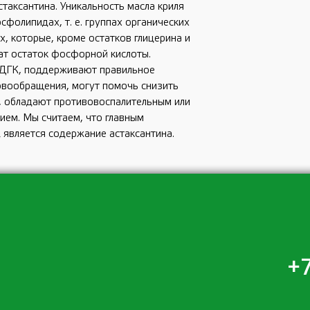
аксантина. Уникальность масла криля
сфолипидах, т. е. группах органических
х, которые, кроме остатков глицерина и
ат остаток фосфорной кислоты.
и ДГК, поддерживают правильное
вообращения, могут помочь снизить
и, обладают противовоспалительным или
ием. Мы считаем, что главным
il является содержание астаксантина.
+7