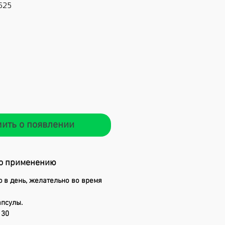
625
Цена
ить о появлении
о применению
 в день, желательно во время
апсулы.
 30