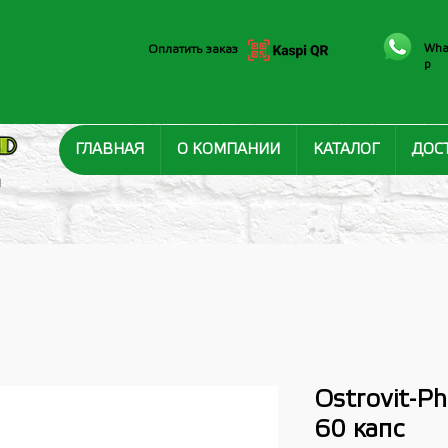
Wha
Оплатить заказ
p
ГЛАВНАЯ
О КОМПАНИИ
КАТАЛОГ
ДОС
И
Ostrovit-Pha
60 капс