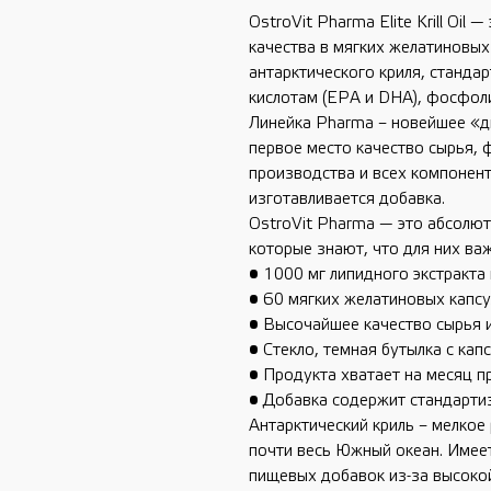
OstroVit Pharma Elite Krill Oil
качества в мягких желатиновых
антарктического криля, станда
кислотам (EPA и DHA), фосфоли
Линейка Pharma – новейшее «ди
первое место качество сырья,
производства и всех компонен
изготавливается добавка.
OstroVit Pharma — это абсолют
которые знают, что для них важ
• 1000 мг липидного экстракта 
• 60 мягких желатиновых капсу
• Высочайшее качество сырья 
• Стекло, темная бутылка с кап
• Продукта хватает на месяц п
• Добавка содержит стандарти
Антарктический криль – мелкое
почти весь Южный океан. Имее
пищевых добавок из-за высоко