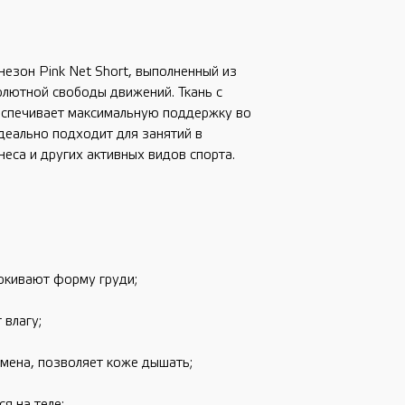
езон Pink Net Short, выполненный из
олютной свободы движений. Ткань с
спечивает максимальную поддержку во
деально подходит для занятий в
неса и других активных видов спорта.
ркивают форму груди;
 влагу;
бмена, позволяет коже дышать;
я на теле;