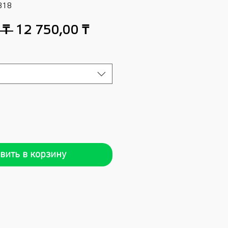
318
Обычная
Спеццена
 ₸ 
12 750,00 ₸
цена
вить в корзину