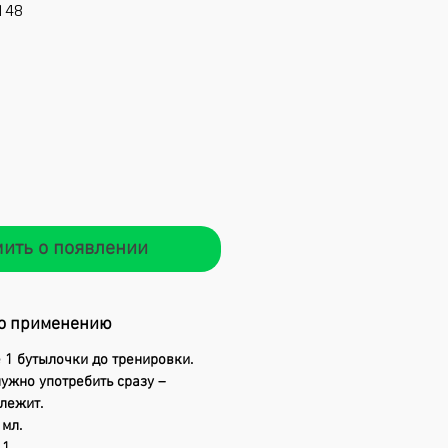
148
ена
ить о появлении
о применению
1 бутылочки до тренировки.
ужно употребить сразу –
лежит.
 мл.