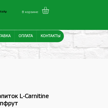
tsAp
В корзине:
ТАВКА
ОПЛАТА
КОНТАКТЫ
иток L-Carnitine
ейпфрут