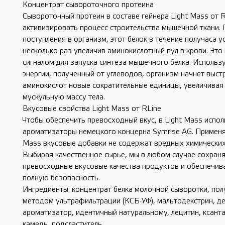
Концентрат сывороточного протеина
Сывороточный протеин в составе гейнера Light Mass от 
активизировать процесс строительства мышечной ткани. 
поступления в организм, этот белок в течение получаса у
несколько раз увеличив аминокислотный пул в крови. Это
сигналом для запуска синтеза мышечного белка. Использ
энергии, полученный от углеводов, организм начнет выст
аминокислот новые сократительные единицы, увеличива
мускульную массу тела.
Вкусовые свойства Light Mass от RLine
Чтобы обеспечить превосходный вкус, в Light Mass испо
ароматизаторы немецкого концерна Symrise AG. Применя
Mass вкусовые добавки не содержат вредных химических
Выбирая качественное сырье, мы в любом случае сохран
превосходные вкусовые качества продуктов и обеспечив
полную безопасность.
Ингредиенты: концентрат белка молочной сыворотки, по
методом ультрафильтрации (КСБ-УФ), мальтодекстрин, де
ароматизатор, идентичный натуральному, лецитин, ксант
камедь, подсластитель.