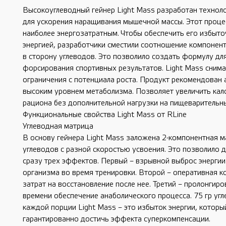
Высокоуглеводный гейнер Light Mass разработан технол
для ускорения наращивания мышечной массы. Этот проце
наиболее энергозатратным. Чтобы обеспечить его избыт
энергией, разработчики сместили соотношение компонент
в сторону углеводов. Это позволило создать формулу дл
форсирования спортивных результатов. Light Mass снима
ограничения с потенциала роста. Продукт рекомендован 
высоким уровнем метаболизма. Позволяет увеличить кал
рациона без дополнительной нагрузки на пищеварительны
Функциональные свойства Light Mass от RLine
Углеводная матрица
В основу гейнера Light Mass заложена 2-компонентная м
углеводов с разной скоростью усвоения. Это позволило 
сразу трех эффектов. Первый – взрывной выброс энергии
организма во время тренировки. Второй – оперативная 
затрат на восстановление после нее. Третий – пролонгир
времени обеспечение анаболического процесса. 75 гр угл
каждой порции Light Mass – это избыток энергии, которы
гарантированно достичь эффекта суперкомпенсации.