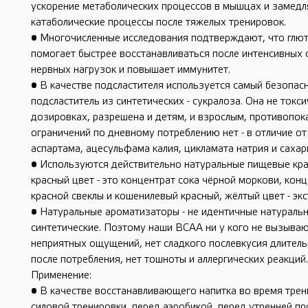
ускорение метаболических процессов в мышцах и замедл
катаболические процессы после тяжелых тренировок.
• Многочисленные исследования подтверждают, что глю
помогает быстрее восстанавливаться после интенсивных 
нервных нагрузок и повышает иммунитет.
• В качестве подсластителя используется самый безопас
подсластитель из синтетических - сукралоза. Она не токс
дозировках, разрешена и детям, и взрослым, противопок
ограничений по дневному потреблению нет - в отличие от
аспартама, ацесульфама калия, цикламата натрия и сахар
• Используются действительно натуральные пищевые кра
красный цвет - это концентрат сока чёрной моркови, конц
красной свеклы и кошенилевый красный, жёлтый цвет - экс
• Натуральные ароматизаторы - не идентичные натуральн
синтетические. Поэтому наши ВСАА ни у кого не вызываю
неприятных ощущений, нет сладкого послевкусия длител
после потребления, нет тошноты и аллергических реакций.
Применение:
• В качестве восстанавливающего напитка во время трен
силовой тренировки, перед аэробикой, перед утренней п