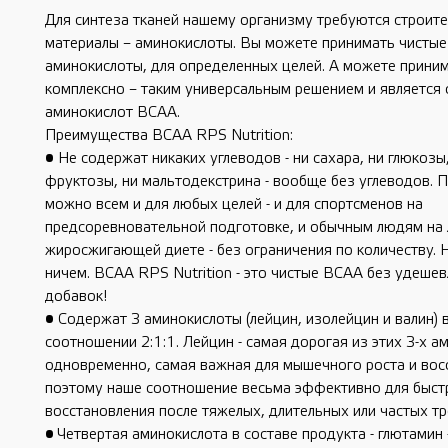
Для синтеза тканей нашему организму требуются строит
материалы – аминокислоты. Вы можете принимать чистые
аминокислоты, для определенных целей. А можете приним
комплексно – таким универсальным решением и является 
аминокислот BCAA.
Преимущества ВСАА RPS Nutrition:
• Не содержат никаких углеводов - ни сахара, ни глюкозы
фруктозы, ни мальтодекстрина - вообще без углеводов. 
можно всем и для любых целей - и для спортсменов на
предсоревновательной подготовке, и обычным людям на
жиросжигающей диете - без ограничения по количеству. 
ничем. ВСАА RPS Nutrition - это чистые ВСАА без удеш
добавок!
• Содержат 3 аминокислоты (лейцин, изолейцин и валин) 
соотношении 2:1:1. Лейцин - самая дорогая из этих 3-х а
одновременно, самая важная для мышечного роста и вос
поэтому наше соотношение весьма эффективно для быст
восстановления после тяжелых, длительных или частых тр
• Четвертая аминокислота в составе продукта - глютамин 