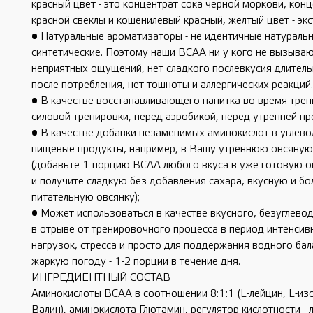
красный цвет - это концентрат сока чёрной моркови, конц
красной свеклы и кошенилевый красный, жёлтый цвет - экс
• Натуральные ароматизаторы - не идентичные натуральн
синтетические. Поэтому наши ВСАА ни у кого не вызываю
неприятных ощущений, нет сладкого послевкусия длител
после потребления, нет тошноты и аллергических реакций
• В качестве восстанавливающего напитка во время трен
силовой тренировки, перед аэробикой, перед утренней п
• В качестве добавки незаменимых аминокислот в углев
пищевые продукты, например, в Вашу утреннюю овсяную
(добавьте 1 порцию BCAA любого вкуса в уже готовую 
и получите сладкую без добавления сахара, вкусную и бо
питательную овсянку);
• Может использоваться в качестве вкусного, безуглево
в отрыве от тренировочного процесса в период интенси
нагрузок, стресса и просто для поддержания водного бал
жаркую погоду - 1-2 порции в течение дня.
ИНГРЕДИЕНТНЫЙ СОСТАВ
Аминокислоты BCAA в соотношении 8:1:1 (L-лейцин, L-изо
Валин), аминокислота Глютамин, регулятор кислотности -