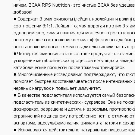
ничем. ВСАА RPS Nutrition - это чистые ВСАА без удеш
добавок!
• Содержат 3 аминокислоты (лейцин, изолейцин и валин) 
соотношении 8:1:1. Лейцин - самая дорогая из этих 3-х а
одновременно, самая важная для мышечного роста и вос
поэтому наше соотношение весьма эффективно для быст
восстановления после тяжелых, длительных или частых тр
• Четвертая аминокислота в составе продукта - глютамин 
ускорение метаболических процессов в мышцах и замедл
катаболические процессы после тяжелых тренировок.
• Многочисленные исследования подтверждают, что глю
помогает быстрее восстанавливаться после интенсивных 
нервных нагрузок и повышает иммунитет.
• В качестве подсластителя используется самый безопас
подсластитель из синтетических - сукралоза. Она не токс
дозировках, разрешена и детям, и взрослым, противопок
ограничений по дневному потреблению нет - в отличие от
аспартама, ацесульфама калия, цикламата натрия и сахар
• Используются действительно натуральные пищевые кра