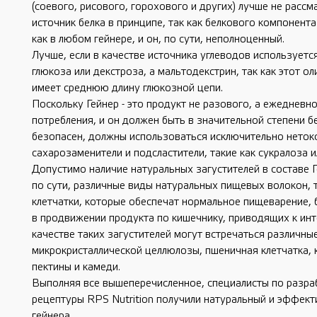
(соевого, рисового, горохового и других) лучше не рассм
источник белка в принципе, так как белкового компонента
как в любом гейнере, и он, по сути, неполноценный.
Лучше, если в качестве источника углеводов используется
глюкоза или декстроза, а мальтодекстрин, так как этот о
имеет среднюю длину глюкозной цепи.
Поскольку Гейнер - это продукт не разового, а ежедневн
потребления, и он должен быть в значительной степени б
безопасен, должны использоваться исключительно неток
сахарозаменители и подсластители, такие как сукралоза и
Допустимо наличие натуральных загустителей в составе Г
по сути, различные виды натуральных пищевых волокон, 
клетчатки, которые обеспечат нормальное пищеварение, 
в продвижении продукта по кишечнику, приводящих к инт
качестве таких загустителей могут встречаться различны
микрокристаллической целлюлозы, пшеничная клетчатка, 
пектины и камеди.
Выполняя все вышеперечисленное, специалисты по разра
рецептуры RPS Nutrition получили натуральный и эффект
гейнера.