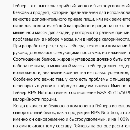
Гейнер - это высококалорийный, легко и быстроусвояемый
белковый продукт, который предназначен для использова
качестве дополнительного приема пищи, или как заменит
пищи для поднятия общей калорийности рациона на этап
мышечной массы для людей, у которых по разным причин
проблемы или в наборе массы, или в наборе калорийности.
При разработке рецептуры гейнера, технологи компании R
руководствовались следующими простыми, но важными п
Соотношение белков, жиров и углеводов должно быть оп
набора не жира, а мышечной массы - гейнер должен содер
возможности, значимые количества не только углеводов, 
Особенно это важно тем, у кого есть проблемы с пищевар
переварить и усвоить твёрдую пищу им тяжело. Именно 
Гейнер RPS Nutrition имеет соотношение БЖУ 35/15/50 
калорийности порции.
Когда в качестве белкового компонента Гейнера использ
сывороточный белок, как в продукции RPS Nutrition, это
именно он одновременно и быстроусвояемый, и на 100%
по аминокислотному составу. Гейнеры на основе растите