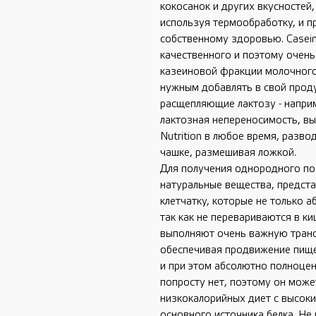
кокосанок и других вкусностей
используя термообработку, и п
собственному здоровью. Casein
качественного и поэтому очень
казеиновой фракции молочного
нужным добавлять в свой проду
расщепляющие лактозу - наприме
лактозная непереносимость, в
Nutrition в любое время, разво
чашке, размешивая ложкой.
Для получения однородного по
натуральные вещества, предст
клетчатку, которые не только 
так как не перевариваются в к
выполняют очень важную тран
обеспечивая продвижение пище
и при этом абсолютно полноце
попросту нет, поэтому он може
низкокалорийных диет с высоки
основного источника белка. Не