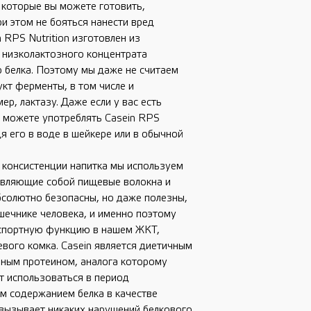
, которые вы можете готовить,
ри этом не бояться нанести вред
 RPS Nutrition изготовлен из
 низколактозного концентрата
 белка. Поэтому мы даже не считаем
кт ферменты, в том числе и
р, лактазу. Даже если у вас есть
ы можете употреблять Casein RPS
дя его в воде в шейкере или в обычной
 консистенции напитка мы используем
авляющие собой пищевые волокна и
абсолютно безопасны, но даже полезны,
ишечнике человека, и именно поэтому
спортную функцию в нашем ЖКТ,
вого комка. Casein является диетичным
нным протеином, аналога которому
т использоваться в период
м содержанием белка в качестве
 вызывает никаких нарушений белкового