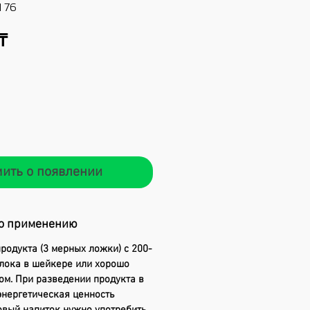
3176
Цена
₸
ить о появлении
о применению
родукта (3 мерных ложки) с 200-
олока в шейкере или хорошо
м. При разведении продукта в
энергетическая ценность