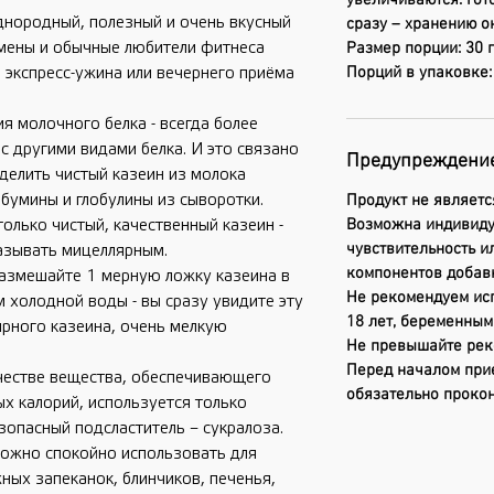
увеличиваются. Гот
 однородный, полезный и очень вкусный
сразу – хранению о
смены и обычные любители фитнеса
Размер порции: 30 г
Порций в упаковке:
 экспресс-ужина или вечернего приёма
я молочного белка - всегда более
с другими видами белка. И это связано
Предупреждени
ыделить чистый казеин из молока
бумины и глобулины из сыворотки.
Продукт не являетс
Возможна индивид
только чистый, качественный казеин -
чувствительность и
азывать мицеллярным.
компонентов добав
размешайте 1 мерную ложку казеина в
Не рекомендуем ис
 холодной воды - вы сразу увидите эту
18 лет, беременны
ярного казеина, очень мелкую
Не превышайте рек
Перед началом при
ачестве вещества, обеспечивающего
обязательно прокон
ых калорий, используется только
зопасный подсластитель – сукралоза.
можно спокойно использовать для
ных запеканок, блинчиков, печенья,