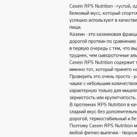
Casein RPS Nutrition - густой,
белковый мусс, который спорт
успешно используют в качестве
пищи.
Казеин - это казеиновая фракци
дорогой протеин по сравнению 
в первую очередь с тем, что в
труднее, чем сывороточные аль
Casein RPS Nutrition содержит 
именно тот, который принято н
Проверить это очень просто - 
чашке с небольшим количеством
характерную только для мицел
зернистость или крупитчатость.
В протеинах RPS Nutrition в к
сладкий вкус без дополнительн
дорогой, термостабильный и бе
Поэтому Casein RPS Nutrition 
любой фитнес-выпечки - творож