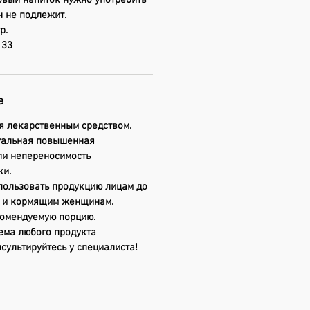
овый напиток нужно употребить
н не подлежит.
р.
 33
е
я лекарственным средством.
уальная повышенная
ли непереносимость
ки.
пользовать продукцию лицам до
м и кормящим женщинам.
омендуемую порцию.
ема любого продукта
сультируйтесь у специалиста!