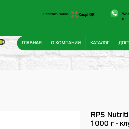
Wha
Оплатить заказ
p
ГЛАВНАЯ
О КОМПАНИИ
КАТАЛОГ
ДОС
И
RPS Nutrit
1000 г - к