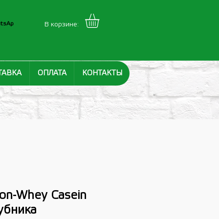
tsAp
В корзине:
ТАВКА
ОПЛАТА
КОНТАКТЫ
ion-Whey Casein
лубника