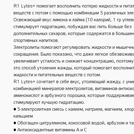
R1 Lytes+ помогает восполнить потерю жидкости и пита
веществ с потом с помощью комбинации 5 различных эле
Освежающий вкус лимона и лайма (10 калорий, 1 гр углев
стимулирует гидратацию, побуждая вас пить больше без
дополнительных сахаров, которые содержатся в большин
спортивных напитков.
Электролиты помогают регулировать жидкости и мышечн
сокращения. Было показано, что даже легкое обезвожив
увеличивает усталость и снижает концентрацию, поэтом
это способ утоления жажды, который помогает восполни
жидкости и питательных веществ с потом.
R1 Lytes+ сочетает в себе вкус, утоляющий жажду, с уни
комбинацией минералов-электролитов, витаминов-антиок
аминокислот и арбузного порошка, которые поддержива
стимулируют лучшую гидратацию.
• 5-электролитная смесь с калием, натрием, магнием, хло
кальцием
• Обогащен цитруллином, кокосовой водой, арбузом и т
• Антиоксидантные витамины А и С